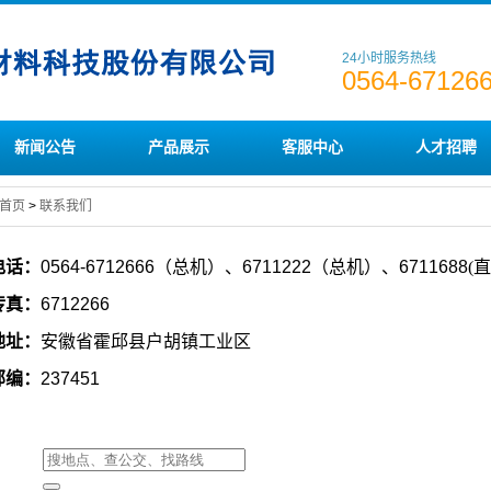
24小时服务热线
0564-67126
新闻公告
产品展示
客服中心
人才招聘
首页
>
联系我们
电话：
0564-
6712666
（总机）、
6711222
（总机）、
6711688
(
传真：
6712266
地址：
安徽省霍邱县户胡镇工业区
邮编：
237451